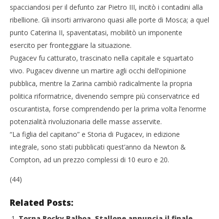
spacciandosi per il defunto zar Pietro III, incitò i contadini alla
ribellione. Gli insorti arrivarono quasi alle porte di Mosca; a quel
punto Caterina II, spaventatasi, mobilitò un imponente
esercito per fronteggiare la situazione.
Pugacev fu catturato, trascinato nella capitale e squartato
vivo. Pugacev divenne un martire agli occhi dell’opinione
pubblica, mentre la Zarina cambiò radicalmente la propria
politica riformatrice, divenendo sempre più conservatrice ed
oscurantista, forse comprendendo per la prima volta l’enorme
potenzialità rivoluzionaria delle masse asservite.
“La figlia del capitano” e Storia di Pugacev, in edizione
integrale, sono stati pubblicati quest’anno da Newton &
Compton, ad un prezzo complessi di 10 euro e 20.
(44)
Related Posts:
Torna Rocky Balboa, Stallone annuncia il finale