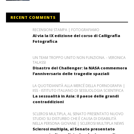
RECENT COMMENTS
RECENSIONI STAMPA | FOTOGRAFIAMO
Al via la IX edizione del corso di Calligrafia
Fotografica
UN TEAM TROPPO UNITO NON FUNZIONA. - VERONICA
TALASSI
Disastro del Challenger: la NASA commemora
l’anniversario delle tragedie spaziali
LA QUOTIDIANITÀ ALLA MERCÉ DELLA PORNOGRAFIA |
IISS - ISTITUTO ITALIANO DI SESSUOLOGIA SCIENTIFICA
La sessualità in Asia: il paese delle grandi
contraddizioni
SCLEROSI MULTIPLA, AL SENATO PRESENTATO NUOVO
STUDIO SU DISTURBO CHE È CAUSA DI DISABILITÀ
NELLA PERSONA GIOVANE | SCLEROSI MULTIPLA NEWS
Sclerosi multipla, al Senato presentato