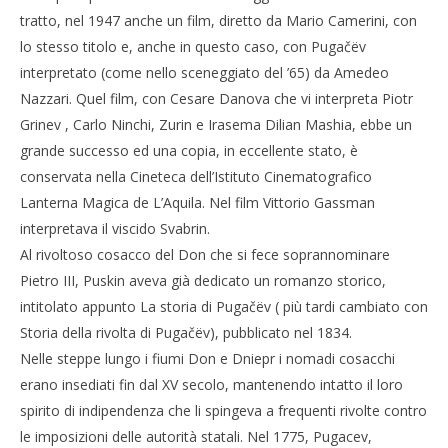
tratto, nel 1947 anche un film, diretto da Mario Camerini, con
lo stesso titolo e, anche in questo caso, con Pugačëv
interpretato (come nello sceneggiato del ’65) da Amedeo
Nazzari. Quel film, con Cesare Danova che vi interpreta Piotr
Grinev , Carlo Ninchi, Zurin e Irasema Dilian Mashia, ebbe un
grande successo ed una copia, in eccellente stato, è
conservata nella Cineteca dell’Istituto Cinematografico
Lanterna Magica de L’Aquila. Nel film Vittorio Gassman
interpretava il viscido Svabrin.
Al rivoltoso cosacco del Don che si fece soprannominare
Pietro III, Puskin aveva già dedicato un romanzo storico,
intitolato appunto La storia di Pugačëv ( più tardi cambiato con
Storia della rivolta di Pugačëv), pubblicato nel 1834.
Nelle steppe lungo i fiumi Don e Dniepr i nomadi cosacchi
erano insediati fin dal XV secolo, mantenendo intatto il loro
spirito di indipendenza che li spingeva a frequenti rivolte contro
le imposizioni delle autorità statali. Nel 1775, Pugacev,