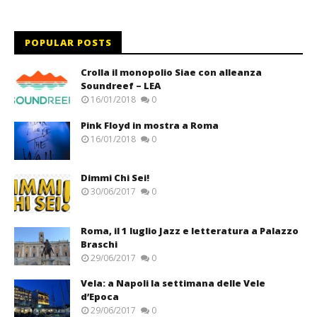
POPULAR POSTS
Crolla il monopolio Siae con alleanza
Soundreef – LEA
16/01/2018
0
Pink Floyd in mostra a Roma
16/01/2018
0
Dimmi Chi Sei!
30/06/2017
0
Roma, il 1 luglio Jazz e letteratura a Palazzo
Braschi
29/06/2017
0
Vela: a Napoli la settimana delle Vele
d’Epoca
29/06/2017
0