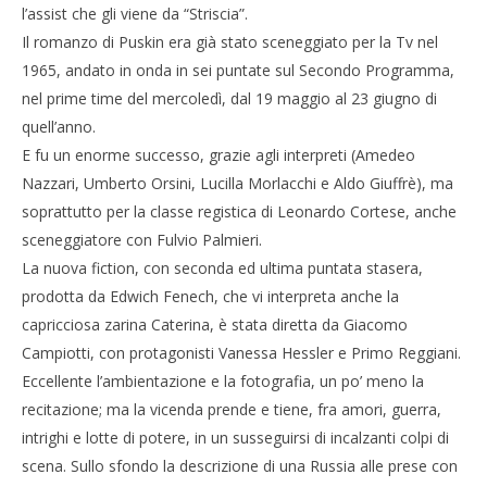
l’assist che gli viene da “Striscia”.
Il romanzo di Puskin era già stato sceneggiato per la Tv nel
1965, andato in onda in sei puntate sul Secondo Programma,
nel prime time del mercoledì, dal 19 maggio al 23 giugno di
quell’anno.
E fu un enorme successo, grazie agli interpreti (Amedeo
Nazzari, Umberto Orsini, Lucilla Morlacchi e Aldo Giuffrè), ma
Cro
soprattutto per la classe registica di Leonardo Cortese, anche
LE
sceneggiatore con Fulvio Palmieri.
10/
R
La nuova fiction, con seconda ed ultima puntata stasera,
prodotta da Edwich Fenech, che vi interpreta anche la
capricciosa zarina Caterina, è stata diretta da Giacomo
Campiotti, con protagonisti Vanessa Hessler e Primo Reggiani.
Eccellente l’ambientazione e la fotografia, un po’ meno la
recitazione; ma la vicenda prende e tiene, fra amori, guerra,
intrighi e lotte di potere, in un susseguirsi di incalzanti colpi di
scena. Sullo sfondo la descrizione di una Russia alle prese con