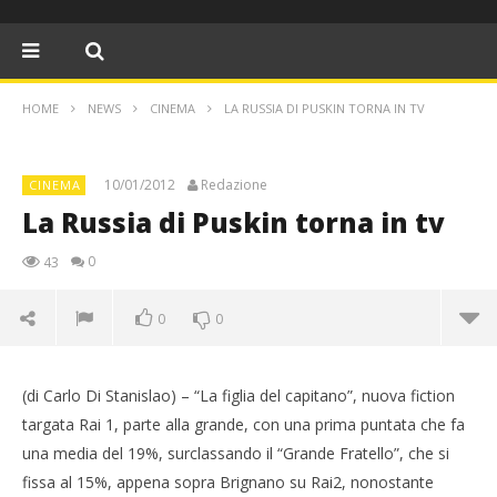
HOME
NEWS
CINEMA
LA RUSSIA DI PUSKIN TORNA IN TV
10/01/2012
Redazione
CINEMA
La Russia di Puskin torna in tv
0
43
0
0
La Russia di Puskin torna in tv
(di Carlo Di Stanislao) – “La figlia del capitano”, nuova fiction
10/01/2012
Redazione
targata Rai 1, parte alla grande, con una prima puntata che fa
una media del 19%, surclassando il “Grande Fratello”, che si
fissa al 15%, appena sopra Brignano su Rai2, nonostante