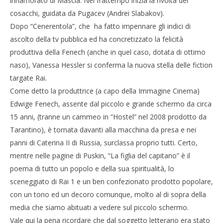
innamorato di Mascia. Nel frattempo inizia la rivolta dei
cosacchi, guidata da Pugacev (Andrei Slabakov).
Dopo “Cenerentola”, che ha fatto impennare gli indici di
ascolto della tv pubblica ed ha concretizzato la felicità
produttiva della Fenech (anche in quel caso, dotata di ottimo
naso), Vanessa Hessler si conferma la nuova stella delle fiction
targate Rai.
Come detto la produttrice (a capo della Immagine Cinema)
Edwige Fenech, assente dal piccolo e grande schermo da circa
15 anni, (tranne un cammeo in “Hostel” nel 2008 prodotto da
Tarantino), è tornata davanti alla macchina da presa e nei
panni di Caterina II di Russia, surclassa proprio tutti. Certo,
mentre nelle pagine di Puskin, “La figlia del capitano” è il
poema di tutto un popolo e della sua spiritualità, lo
sceneggiato di Rai 1 e un ben confezionato prodotto popolare,
con un tono ed un decoro comunque, molto al di sopra della
media che siamo abituati a vedere sul piccolo schermo.
Vale qui la pena ricordare che dal soggetto letterario era stato