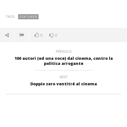
TAGS:
FEATURED
0
0
PREVIOUS
100 autori (ed una voce) dal cinema, contro la
politica arrogante
NEXT
Doppio zero ventitré al cinema