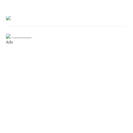
___________
Adv