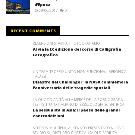
d’Epoca
29/06/2017
0
RECENT COMMENTS
RECENSIONI STAMPA | FOTOGRAFIAMO
Al via la IX edizione del corso di Calligrafia
Fotografica
UN TEAM TROPPO UNITO NON FUNZIONA. - VERONICA
TALASSI
Disastro del Challenger: la NASA commemora
l’anniversario delle tragedie spaziali
LA QUOTIDIANITÀ ALLA MERCÉ DELLA PORNOGRAFIA |
IISS - ISTITUTO ITALIANO DI SESSUOLOGIA SCIENTIFICA
La sessualità in Asia: il paese delle grandi
contraddizioni
SCLEROSI MULTIPLA, AL SENATO PRESENTATO NUOVO
STUDIO SU DISTURBO CHE È CAUSA DI DISABILITÀ