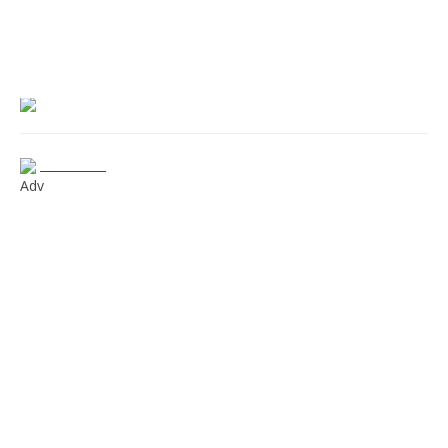
___________
Adv