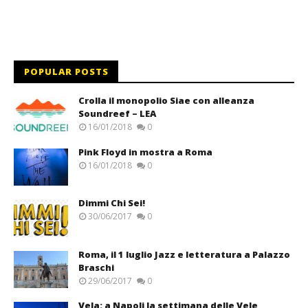
POPULAR POSTS
Crolla il monopolio Siae con alleanza
Soundreef – LEA
16/01/2018
0
Pink Floyd in mostra a Roma
16/01/2018
0
Dimmi Chi Sei!
30/06/2017
0
Roma, il 1 luglio Jazz e letteratura a Palazzo
Braschi
29/06/2017
0
Vela: a Napoli la settimana delle Vele