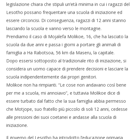
legislazione chiara che stipuli un’età minima in cui i ragazzi del
Lesotho possano frequentare una scuola di iniziazione ed
essere circoncisi. Di conseguenza, ragazzi di 12 anni stanno
lasciando la scuola e vanno verso le montagne.
Prendiamo il caso di Mojalefa Molikoe, 16, che ha lasciato la
scuola da due anni e passa i giorni a portare gli animali di
famiglia a Ha Rabotsoa, 56 km da Maseru, la capitale.
NOW VIEWING
Cro
Dopo essersi sottoposto al tradizionale rito di iniziazione, si
LE
Lesotho, giovani: dai tre ai quattro mesi sulle
considera un uomo capace di prendere decisioni e lasciare la
03/
montagne, in preparazione alla circoncisione
R
scuola indipendentemente dai propri genitori.
03/12/2011
Molikoe non ha rimpianti. “Le cose non andavano così bene
Redazione
per me a scuola, mi annoiavo”, e tuttavia Molikoe dice di
essere turbato dal fatto che la sua famiglia abbia permesso
che Motjope, suo fratello più piccolo di soli 12 anni, cedesse
alle pressioni dei suoi coetanei e andasse alla scuola di
iniziazione.
Il governo del Lesotho ha introdotto l’educazione primaria