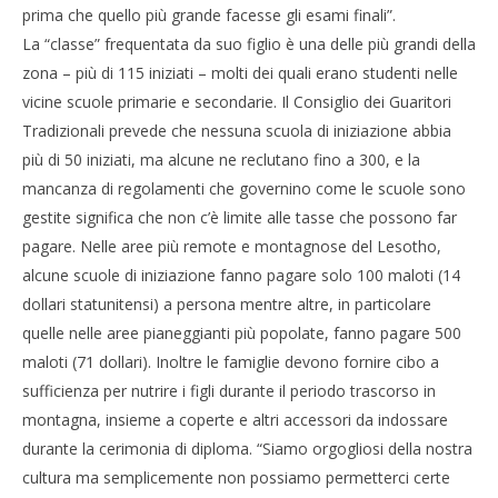
prima che quello più grande facesse gli esami finali”.
La “classe” frequentata da suo figlio è una delle più grandi della
zona – più di 115 iniziati – molti dei quali erano studenti nelle
vicine scuole primarie e secondarie. Il Consiglio dei Guaritori
Tradizionali prevede che nessuna scuola di iniziazione abbia
più di 50 iniziati, ma alcune ne reclutano fino a 300, e la
mancanza di regolamenti che governino come le scuole sono
gestite significa che non c’è limite alle tasse che possono far
pagare. Nelle aree più remote e montagnose del Lesotho,
alcune scuole di iniziazione fanno pagare solo 100 maloti (14
dollari statunitensi) a persona mentre altre, in particolare
quelle nelle aree pianeggianti più popolate, fanno pagare 500
maloti (71 dollari). Inoltre le famiglie devono fornire cibo a
sufficienza per nutrire i figli durante il periodo trascorso in
montagna, insieme a coperte e altri accessori da indossare
durante la cerimonia di diploma. “Siamo orgogliosi della nostra
cultura ma semplicemente non possiamo permetterci certe