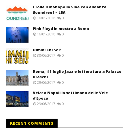
Crolla il monopolio Siae con alleanza
Soundreef – LEA
16/01/2018
0
Pink Floyd in mostra a Roma
16/01/2018
0
Dimmi Chi Sei!
30/06/2017
0
Roma, il 1 luglio Jazz e letteratura a Palazzo
Braschi
29/06/2017
0
Vela: a Napoli la settimana delle Vele
d’Epoca
29/06/2017
0
RECENT COMMENTS