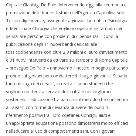
Capitale Gianluigi De Palo, intervenendo oggi alla cerimonia di
premiazione delle borse di studio dell’Agenzia Capitolina sulle
Tossicodipendenze, assegnate a giovani laureati in Psicologia
e Medicina e Chirurgia che vogliono operare nell’ambito dei
servizi alle persone con problemi di dipendenza. “Dopo la
pubblicazione degli 11 nuovi bandi dedicati alle
tossicodipendenze con oltre 2,3 milioni di euro d’investimento
e 31 nuovi interventi da attivare sul territorio di Roma Capitale
Cro
– prosegue De Palo – rinnoviamo il nostro impegno puntando
LE
proprio sui giovani per combattere il disagio giovanile. Si parla
18/
NOW VIEWING
R
tanto di ‘fuga dei cervelli’, in realtà ci sono studenti che
vogliono mettersi a servizio della città e noi vogliamo
Borse di studio ai giovani per la lotta alla droga
sostenerli. L’educazione tra pari sarà il metodo che consentirà
18/01/2012
Redazione
ai ragazzi con forme di devianza di avere dei punti di
riferimento positivi tra i loro coetanei. Consigli, aiuti e
un’appropriata educazione possono dimostrarsi molto efficaci
nell’educare all’uso di comportamenti sani. Con i giovani