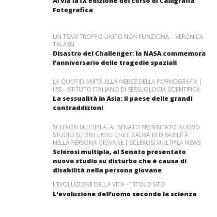
Al via la IX edizione del corso di Calligrafia
Fotografica
UN TEAM TROPPO UNITO NON FUNZIONA. - VERONICA
TALASSI
Disastro del Challenger: la NASA commemora
l’anniversario delle tragedie spaziali
LA QUOTIDIANITÀ ALLA MERCÉ DELLA PORNOGRAFIA |
IISS - ISTITUTO ITALIANO DI SESSUOLOGIA SCIENTIFICA
La sessualità in Asia: il paese delle grandi
contraddizioni
SCLEROSI MULTIPLA, AL SENATO PRESENTATO NUOVO
STUDIO SU DISTURBO CHE È CAUSA DI DISABILITÀ
NELLA PERSONA GIOVANE | SCLEROSI MULTIPLA NEWS
Sclerosi multipla, al Senato presentato
nuovo studio su disturbo che è causa di
disabilità nella persona giovane
L’EVOLUZIONE DELLA VITA – TITOLO SITO
L’evoluzione dell’uomo secondo la scienza