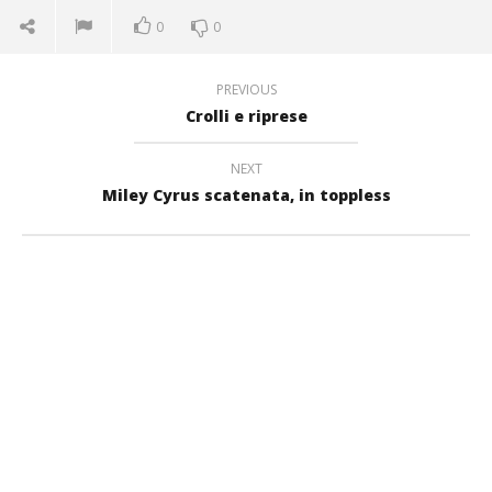
0
0
PREVIOUS
Crolli e riprese
NEXT
Miley Cyrus scatenata, in toppless