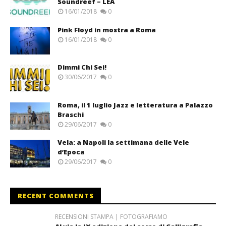
Soundreef – LEA
16/01/2018
0
Pink Floyd in mostra a Roma
16/01/2018
0
Dimmi Chi Sei!
30/06/2017
0
Roma, il 1 luglio Jazz e letteratura a Palazzo
Braschi
29/06/2017
0
Vela: a Napoli la settimana delle Vele
d’Epoca
29/06/2017
0
RECENT COMMENTS
RECENSIONI STAMPA | FOTOGRAFIAMO