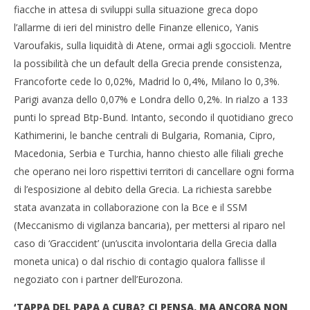
fiacche in attesa di sviluppi sulla situazione greca dopo
l’allarme di ieri del ministro delle Finanze ellenico, Yanis
Varoufakis, sulla liquidità di Atene, ormai agli sgoccioli. Mentre
la possibilità che un default della Grecia prende consistenza,
Francoforte cede lo 0,02%, Madrid lo 0,4%, Milano lo 0,3%.
Parigi avanza dello 0,07% e Londra dello 0,2%. In rialzo a 133
punti lo spread Btp-Bund. Intanto, secondo il quotidiano greco
Kathimerini, le banche centrali di Bulgaria, Romania, Cipro,
Macedonia, Serbia e Turchia, hanno chiesto alle filiali greche
che operano nei loro rispettivi territori di cancellare ogni forma
di l’esposizione al debito della Grecia. La richiesta sarebbe
stata avanzata in collaborazione con la Bce e il SSM
(Meccanismo di vigilanza bancaria), per mettersi al riparo nel
caso di ‘Graccident’ (un’uscita involontaria della Grecia dalla
moneta unica) o dal rischio di contagio qualora fallisse il
negoziato con i partner dell’Eurozona.
‘TAPPA DEL PAPA A CUBA? CI PENSA, MA ANCORA NON