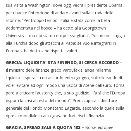
Notizie del Giorno – 17 Aprile 2015
sua visita a Washington, dove oggi vedrà il presidente Obama,
17/04/2015
Cro
per ribadire l’intenzione di andare avanti sulla strada delle
Redazione
LE
riforme. “Per troppo tempo l’Italia è stata come la bella
17/
addormentata nel bosco – ha detto alla Georgetown
R
University – ma noi siamo qui per svegliarla”. Poi un messaggio
alla Turchia dopo gli attacchi al Papa: se vuole integrarsi in
Europa – ha detto – ne rispetti i valori.
GRECIA: LIQUIDITA’ STA FINENDO, SI CERCA ACCORDO –
Il ministro delle finanze greco Varoufakis lancia l’allarme
liquidità e spera su un accordo entro giugno, sottolineando di
voler evitare ad ogni modo una uscita di Atene dall’euro. Torna
però a criticare l’austerity che, a suo giudizio, “fa sì che l’Europa
esporti la crisi al resto del mondo”. Preoccupata il direttore
generale del Fondo Monetario Lagarde, secondo la quale sulla
ripresa mondiale in atto gravano forti rischi finanziari.
GRACIA, SPREAD SALE A QUOTA 133 –
Borse europee