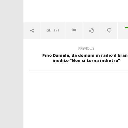
121
PREVIOUS
Pino Daniele, da domani in radio il bran
inedito "Non si torna indietro"