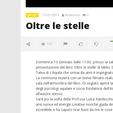
11/01/2013
Redazione
0
SPORT
Oltre le stelle
121
Domenica 13 Gennaio dalle 17.00, presso la sala
presentazione del libro ‘Oltre le stelle’ di Mirk
Talea di L’Aquila che ormai da anni è impegnata ne
La cerimonia inizierà con un breve filmato realiz
sala nell’atmosfera del libro. Di seguito aprirà 
degli psicologi aquilani e socia fondatrice dell
all’autore stesso.
Sarà poi la volta della Prof.ssa Luisa Nardecchi
aria nuova ed energie creative nonché guida del
Crolla il
incredibile e ha saputo tirar fuori da me le cose
alleanza 