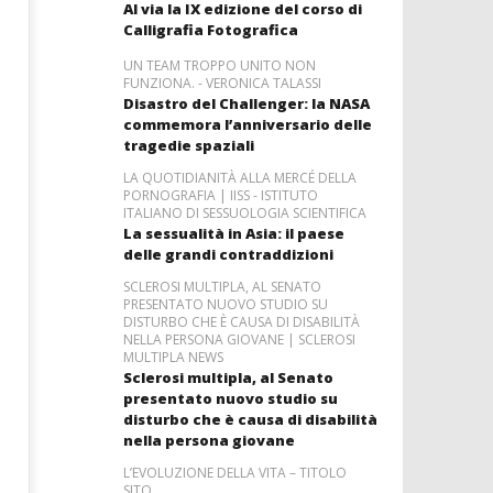
Al via la IX edizione del corso di
Calligrafia Fotografica
UN TEAM TROPPO UNITO NON
FUNZIONA. - VERONICA TALASSI
Disastro del Challenger: la NASA
commemora l’anniversario delle
tragedie spaziali
LA QUOTIDIANITÀ ALLA MERCÉ DELLA
PORNOGRAFIA | IISS - ISTITUTO
ITALIANO DI SESSUOLOGIA SCIENTIFICA
La sessualità in Asia: il paese
delle grandi contraddizioni
SCLEROSI MULTIPLA, AL SENATO
PRESENTATO NUOVO STUDIO SU
DISTURBO CHE È CAUSA DI DISABILITÀ
NELLA PERSONA GIOVANE | SCLEROSI
MULTIPLA NEWS
Sclerosi multipla, al Senato
presentato nuovo studio su
disturbo che è causa di disabilità
nella persona giovane
L’EVOLUZIONE DELLA VITA – TITOLO
SITO