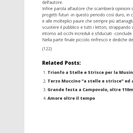
dell’autore.
11/01/2013
Infine parola all’autore che scambierà opinioni c
Redazion
progetti futuri -in questo periodo così duro, in c
e alle molteplici paure che sempre più attanagli
NOW VIEWING
scuotere il pubblico e tutti i lettori, strappand
intorno ad occhi increduli e sfiduciati -conclude 
Oltre le stelle
Nella parte finale piccolo rinfresco e dediche del
11/01/2013
(122)
Redazione
Related Posts:
Trionfo a Stelle e Strisce per la Musin
Terzo Muccino “a stelle e strisce” ed 
Grande festa a Campovolo, oltre 110m
Amore oltre il tempo