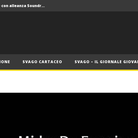
Crolla il monopolio Siae con alleanza Soundreef – LEA
 Roma
Roma, il 1 luglio Jazz e letteratura a Palazzo Braschi
ana delle Vele d’Epoca
Crolla il monopolio Siae con alleanza Soundreef – LEA
IONE
SVAGO CARTACEO
SVAGO – IL GIORNALE GIOVA