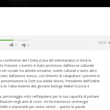
MORE
0
0
 conferenze del CSVAq (Casa del Volontariato) si terrà la
o De Frassine. L’evento è stato promosso dall’Ass.ne culturale
l sociale tra attività ricreative, eventi culturali e tanto altro.
zato dall’autore stesso, con l’intento di catapultare i presenti in
la presentazione la Dott.ssa Adelia Visioni, Presidente dell’Ordine
’Ass.ne Talea insieme alla giovane biologa Mabel Scoccia e
a, personaggio noto nell’aquilano per la sua capacità di portare
l’autore negli anni di Liceo -mi ha trasmesso un’energia
 monopolio Siae con
Pink Floyd in mostra a Roma
 belle e importanti per vivere sereni’ – queste le parole
Soundreef - LEA