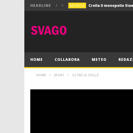
MUSICA
HEADLINE
MUSICA
Pink Floyd in mostra a
GIOCHI
Dimmi Chi Sei!
CULTURA
SPORT
Vela: a Napoli la settim
MUSICA
HOME
COLLABORA
METEO
REDAZ
HOME
SPORT
OLTRE LE STELLE