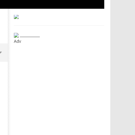
___________
Adv
Dimmi Chi Sei!
Roma, il 1 luglio Jazz e le
a Palazzo Braschi