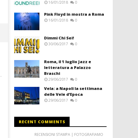
16/01/2018
0
Pink Floyd in mostra a Roma
16/01/2018
0
Dimmi Chi Sei!
30/06/2017
0
Roma, il 1 luglio Jazz e
letteratura a Palazzo
Braschi
29/06/2017
0
Vela: a Napoli la settimana
delle Vele d’Epoca
29/06/2017
0
RECENT COMMENTS
RECENSIONI STAMPA | FOTOGRAFIAMO