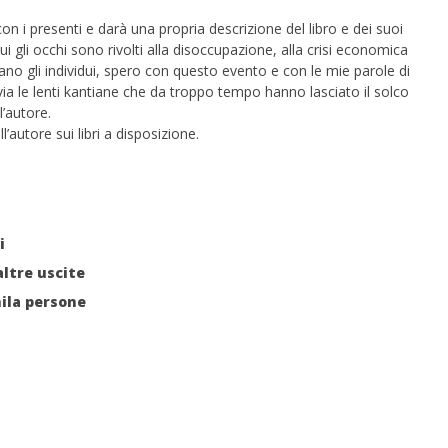
11/01/2013
Redazione
on i presenti e darà una propria descrizione del libro e dei suoi
e
ui gli occhi sono rivolti alla disoccupazione, alla crisi economica
ano gli individui, spero con questo evento e con le mie parole di
o via le lenti kantiane che da troppo tempo hanno lasciato il solco
l’autore.
l’autore sui libri a disposizione.
i
altre uscite
ila persone