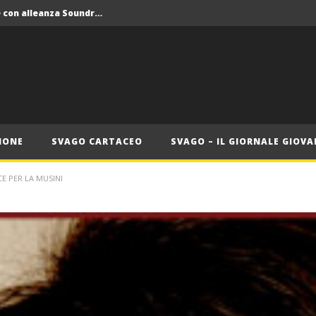
Crolla il monopolio Siae con alleanza Soundreef – LEA
 Roma
Roma, il 1 luglio Jazz e letteratura a Palazzo Braschi
ana delle Vele d’Epoca
Crolla il monopolio Siae con alleanza Soundreef – LEA
IONE
SVAGO CARTACEO
SVAGO – IL GIORNALE GIOVA
CE PER LA MUSINI