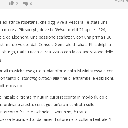
MORE
0
0
ce ed attrice rosetana, che oggi vive a Pescara, è stata una
a notte a Pittsburgh, dove la
Divina
morì il 21 aprile 1924,
ele ed Eleonora. Una passione scarlatta”, con una prima il 30
lestimento voluto dal Console Generale d’Italia a Philadelphia
ittsburgh
,
Carla Lucente, realizzato con la collaborazione delle
y.
ali musiche eseguite al pianoforte dalla Musini stessa e con
 monopolio Siae con
Pink Floyd in mostra a Roma
con tanto di
standing ovation
alla fine di entrambe le esibizioni,
Soundreef - LEA
07/06/2012
oltreoceano.
Redazione
e
iniziale di trenta minuti in cui si racconta in modo fluido e
raordinaria artista, cui segue un’ora incentrata sullo
intercorso fra lei e Gabriele D’Annunzio, è tratto
 stessa Musini, edito da Ianieri Editore nella collana teatrale “I