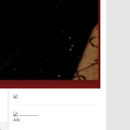
___________
Adv