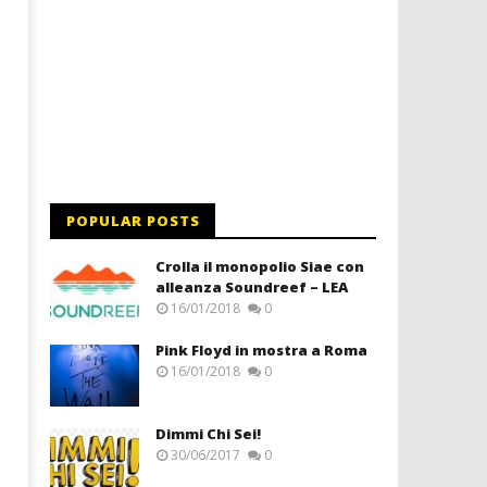
POPULAR POSTS
Crolla il monopolio Siae con
alleanza Soundreef – LEA
16/01/2018
0
Pink Floyd in mostra a Roma
16/01/2018
0
Dimmi Chi Sei!
30/06/2017
0