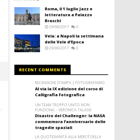
Roma, il 1 luglio Jazz e
letteratura a Palazzo
Braschi
29/06/2017
0
Vela: a Napoli la settimana
delle Vele d’Epoca
29/06/2017
0
RECENT COMMENTS
RECENSIONI STAMPA | FOTOGRAFIAMO
Al via la IX edizione del corso di
Calligrafia Fotografica
UN TEAM TROPPO UNITO NON
FUNZIONA. - VERONICA TALASSI
Disastro del Challenger: la NASA
commemora l’anniversario delle
tragedie spaziali
LA QUOTIDIANITÀ ALLA MERCÉ DELLA