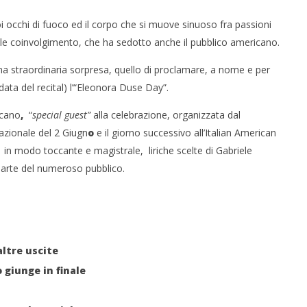
suoi occhi di fuoco ed il corpo che si muove sinuoso fra passioni
ale coinvolgimento, che ha sedotto anche il pubblico americano.
una straordinaria sorpresa, quello di proclamare, a nome e per
data del recital) l’“Eleonora Duse Day”.
icano
,
“
special guest
”
alla celebrazione, organizzata dal
Nazionale del 2 Giugn
o
e il giorno successivo all’Italian American
, in modo toccante e magistrale, liriche scelte di Gabriele
parte del numeroso pubblico.
altre uscite
 giunge in finale