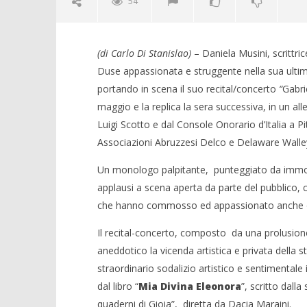
54
(di Carlo Di Stanislao)
– Daniela Musini, scrittri
Duse appassionata e struggente nella sua ultim
portando in scena il suo recital/concerto
“
Gabri
maggio e la replica la sera successiva, in un al
Luigi Scotto e dal Console Onorario d’Italia a P
Associazioni Abruzzesi Delco e Delaware Walle
Un monologo palpitante, punteggiato da immort
Crolla il
applausi a scena aperta da parte del pubblico, 
alleanza 
che hanno commosso ed appassionato anche 
07/06/2012
Redazion
Il recital-concerto, composto da una prolusione 
aneddotico la vicenda artistica e privata della st
straordinario sodalizio artistico e sentimentale 
NOW VIEWING
dal libro “
Mia Divina Eleonora
”, scritto dalla
quaderni di Gioia”, diretta da Dacia Maraini.