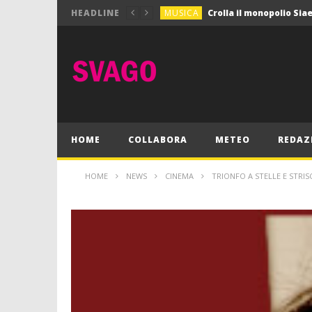
MUSICA
HEADLINE
MUSICA
Pink Floyd in mostra a
GIOCHI
Dimmi Chi Sei!
CULTURA
SPORT
Vela: a Napoli la settim
MUSICA
HOME
COLLABORA
METEO
REDAZ
HOME
NEWS
CINEMA
TRIONFO A STELLE E STRIS