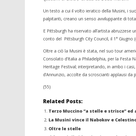
Trionfo a Stelle e Strisce per la
Musini
Un testo a cui il volto ieratico della Musini, i 
07/06/2012
palpitanti, creano un senso avviluppante di tot
Redazione
E Pittsburgh ha riservato all’artista abruzzese 
conto del Pittsburgh City Council, il 1° Giugno (
Oltre a ciò la Musini è stata, nel suo tour amer
Consolato d’Italia a Philadelphia, per la Festa 
Heritage Festival; interpretando, in ambo i casi
d’Annunzio, accolte da scroscianti applausi da 
(55)
Related Posts:
Terzo Muccino “a stelle e strisce” ed 
La Musini vince il Nabokov e Celestino
Oltre le stelle