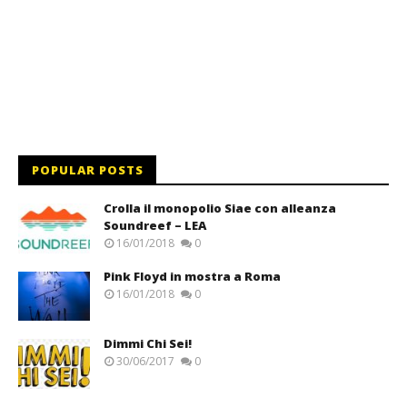
POPULAR POSTS
Crolla il monopolio Siae con alleanza
Soundreef – LEA
16/01/2018
0
Pink Floyd in mostra a Roma
16/01/2018
0
Dimmi Chi Sei!
30/06/2017
0