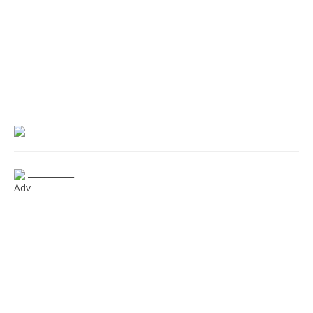
___________
Adv