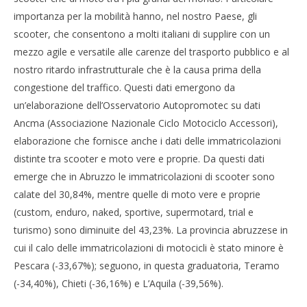
importanza per la mobilità hanno, nel nostro Paese, gli
scooter, che consentono a molti italiani di supplire con un
NOW VIEWING
mezzo agile e versatile alle carenze del trasporto pubblico e al
Cro
Crollano le immatricolazioni dei motocicli
nostro ritardo infrastrutturale che è la causa prima della
LE
12/09/2012
congestione del traffico. Questi dati emergono da
12/
Redazione
R
un’elaborazione dell’Osservatorio Autopromotec su dati
Ancma (Associazione Nazionale Ciclo Motociclo Accessori),
elaborazione che fornisce anche i dati delle immatricolazioni
distinte tra scooter e moto vere e proprie. Da questi dati
emerge che in Abruzzo le immatricolazioni di scooter sono
calate del 30,84%, mentre quelle di moto vere e proprie
(custom, enduro, naked, sportive, supermotard, trial e
turismo) sono diminuite del 43,23%. La provincia abruzzese in
cui il calo delle immatricolazioni di motocicli è stato minore è
Pescara (-33,67%); seguono, in questa graduatoria, Teramo
(-34,40%), Chieti (-36,16%) e L’Aquila (-39,56%).