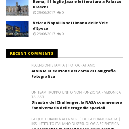
Roma, il 1 luglio Jazz e letteratura a Palazzo
Braschi
29/06/2017
0
Vela: a Napoli la settimana delle Vele
d’Epoca
29/06/2017
0
RECENT COMMENTS
RECENSIONI STAMPA | FOTOGRAFIAMO
Al via la IX edizione del corso di Calligrafia
Fotografica
UN TEAM TROPPO UNITO NON FUNZIONA. - VERONICA
TALASSI
Disastro del Challenger: la NASA commemora
l’anniversario delle tragedie spaziali
LA QUOTIDIANITÀ ALLA MERCÉ DELLA PORNOGRAFIA |
IISS - ISTITUTO ITALIANO DI SESSUOLOGIA SCIENTIFICA