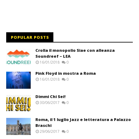
POPULAR POSTS
Crolla il monopolio Siae con alleanza
Soundreef – LEA
16/01/2018
0
Pink Floyd in mostra a Roma
16/01/2018
0
Dimmi Chi Sei!
30/06/2017
0
Roma, il 1 luglio Jazz e letteratura a Palazzo
Braschi
29/06/2017
0