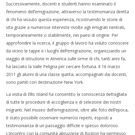
Successivamente, docenti e studenti hanno esaminato il
fenomeno dell’emigrazione, attraverso la testimonianza diretta
di chi ha vissuto questa esperienza, ricostruendo le storie di
vita grazie a numerose interviste rivolte agli emigrati rientrati,
temporaneamente o stabilmente, nei paesi di origine. Per
NOW VIEWING
approfondire la ricerca, il gruppo di lavoro ha voluto conoscere
da vicino le tappe e i luoghi dell’emigrazione, organizzando un
Studenti e docenti a Sulmona sulle rotte
viaggio di istruzione in America sulle orme di chi, tanti anni fa,
dell’emigrazione
ha lasciato la Valle Peligna per cercare fortuna. Il 16 marzo
25/03/2013
Redazione
2011 gli alunni di una classe quinta, accompagnati dai docenti,
sono partiti con destinazione New York.
La visita di Ellis Island ha consentito la conoscenza dettagliata
di tutte le procedure di accoglienza e di selezione dei nostri
migranti. Nel museo dell’emigrazione, oltre alle foto dell’epoca,
è stato possibile osservare numerosi reperti, esposti a
testimonianza di un passaggio difficile e spesso doloroso.
L’incontro con la comunità abruzzese di Boston ha permesso