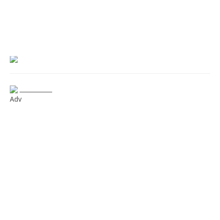
___________
Adv