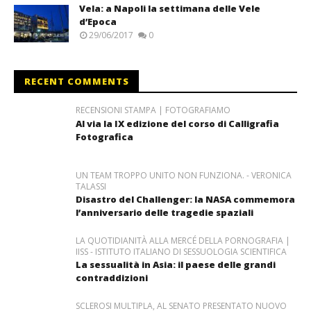
Vela: a Napoli la settimana delle Vele
d’Epoca
29/06/2017
0
RECENT COMMENTS
RECENSIONI STAMPA | FOTOGRAFIAMO
Al via la IX edizione del corso di Calligrafia
Fotografica
UN TEAM TROPPO UNITO NON FUNZIONA. - VERONICA
TALASSI
Disastro del Challenger: la NASA commemora
l’anniversario delle tragedie spaziali
LA QUOTIDIANITÀ ALLA MERCÉ DELLA PORNOGRAFIA |
IISS - ISTITUTO ITALIANO DI SESSUOLOGIA SCIENTIFICA
La sessualità in Asia: il paese delle grandi
contraddizioni
SCLEROSI MULTIPLA, AL SENATO PRESENTATO NUOVO