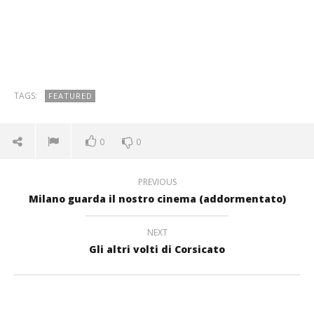
TAGS:
FEATURED
0
0
PREVIOUS
Milano guarda il nostro cinema (addormentato)
NEXT
Gli altri volti di Corsicato