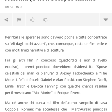
0
67
0
0
Per l’Italia le speranze sono davvero poche e tutte concentrate
su “Alì dagli occhi azzurri”, che, comunque, resta un film esile e
con molti limiti narrativi e di scrittura.
Fra gli altri film in concorso (quattordici e non di livello
eccelso), i premi principali dovrebbero dividersi fra ”Spose
celestiali dei mari di pianura” di Alexey Fedorchenko e “The
NOW VIEWING
Motel Life’”dei fratelli Gabriel e Alan Polski, con Stephen Dorff,
Emile Hirsch e Dakota Fanning, con qualche chance residua
A Roma (e non solo) si chiude
per il messicano “Mai Morire” di Enrique Rivero.
17/11/2012
Redazione
Ma c’è anche chi punta sul film dell’ultimo rampollo di casa
Cro
Coppola, Roman; ma accadesse che i Marc’Aurelio principali
LE