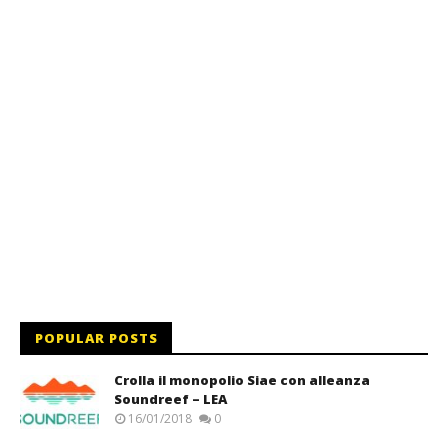
POPULAR POSTS
Crolla il monopolio Siae con alleanza
Soundreef – LEA
16/01/2018
0