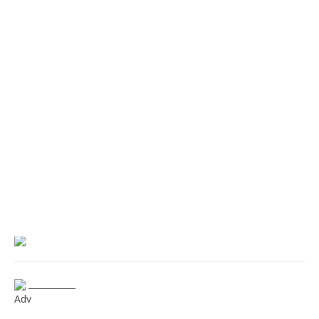
___________
Adv