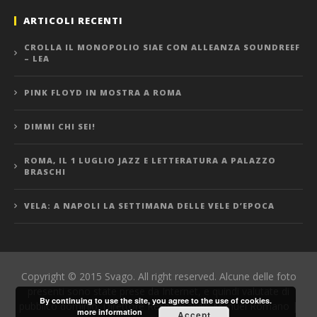
ARTICOLI RECENTI
CROLLA IL MONOPOLIO SIAE CON ALLEANZA SOUNDREEF
– LEA
PINK FLOYD IN MOSTRA A ROMA
DIMMI CHI SEI!
ROMA, IL 1 LUGLIO JAZZ E LETTERATURA A PALAZZO
BRASCHI
VELA: A NAPOLI LA SETTIMANA DELLE VELE D’EPOCA
Copyright © 2015 Svago. All right reserved. Alcune delle foto
presenti sono state prese da Internet, e quindi valutate di
By continuing to use the site, you agree to the use of cookies.
pubblico dominio. Direttore Responsabile: Manuel Romano |
more information
Accept