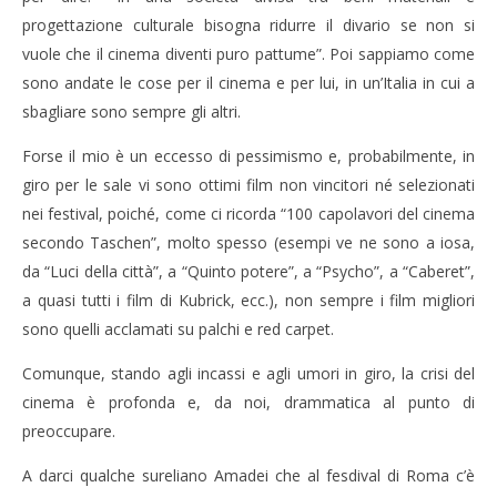
progettazione culturale bisogna ridurre il divario se non si
vuole che il cinema diventi puro pattume”. Poi sappiamo come
sono andate le cose per il cinema e per lui, in un’Italia in cui a
sbagliare sono sempre gli altri.
Forse il mio è un eccesso di pessimismo e, probabilmente, in
giro per le sale vi sono ottimi film non vincitori né selezionati
nei festival, poiché, come ci ricorda “100 capolavori del cinema
secondo Taschen”, molto spesso (esempi ve ne sono a iosa,
da “Luci della città”, a “Quinto potere”, a “Psycho”, a “Caberet”,
a quasi tutti i film di Kubrick, ecc.), non sempre i film migliori
sono quelli acclamati su palchi e red carpet.
Comunque, stando agli incassi e agli umori in giro, la crisi del
cinema è profonda e, da noi, drammatica al punto di
preoccupare.
A darci qualche sureliano Amadei che al fesdival di Roma c’è