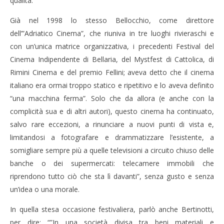
qualità.
Già nel 1998 lo stesso Bellocchio, come direttore
dell’”Adriatico Cinema”, che riuniva in tre luoghi rivieraschi e
con un’unica matrice organizzativa, i precedenti Festival del
Cinema Indipendente di Bellaria, del Mystfest di Cattolica, di
Rimini Cinema e del premio Fellini; aveva detto che il cinema
italiano era ormai troppo statico e ripetitivo e lo aveva definito
“una macchina ferma”. Solo che da allora (e anche con la
complicità sua e di altri autori), questo cinema ha continuato,
salvo rare eccezioni, a rinunciare a nuovi punti di vista e,
limitandosi a fotografare e drammatizzare l’esistente, a
somigliare sempre più a quelle televisioni a circuito chiuso delle
banche o dei supermercati: telecamere immobili che
riprendono tutto ciò che sta lì davanti”, senza gusto e senza
un’idea o una morale.
In quella stesa occasione festivaliera, parlò anche Bertinotti,
per dire: “”In una società divisa tra beni materiali e