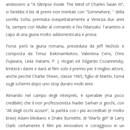
andassero a “’A Glimpse Inside The Mind of Charles Swan III”,
17/
R
si farebbe il bis di premi non meritati con “Somewhere, ” della
sorella Sofia, premiata inaspettatamente a Venezia due anni
fa, sempre con Muller al comando e l’ex fidanzato Tarantino a
capo di una giuria molto addomesticata e prona.
Forse però la giuria romana, presieduta da Jeff Nichols e
composta da Timur Bekmambetov, Valentina Cervi, Chris
Fujiwara, Leila Hatami, P. J. Hogan ed Edgardo Cozarininsky,
limiterà i danni e darà al film solo il premio per il miglior attore,
anche perché Charlie Sheen, classe 1965, figlio di Martin, torna
sugli schermi dopo uno stop durato molti anni.
Rimando nel campo degli interpreti, è sperabile (ma poco
credibile) che il non professionista Nader Sarhan si giochi, con
“Alì dagli occhi azzurri”, la partita con i più accreditati (e molto
bravi) Adam Mediano e Drake Burnette, di “Marfa girl” di Larry
Clark: certamente il film più innovativo e coraggioso in un