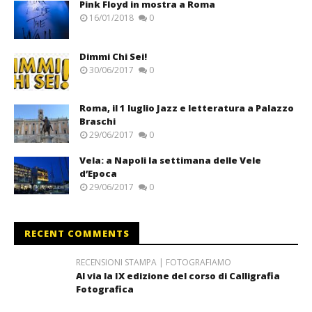
Pink Floyd in mostra a Roma
16/01/2018
0
Dimmi Chi Sei!
30/06/2017
0
Roma, il 1 luglio Jazz e letteratura a Palazzo
Braschi
29/06/2017
0
Vela: a Napoli la settimana delle Vele
d’Epoca
29/06/2017
0
RECENT COMMENTS
RECENSIONI STAMPA | FOTOGRAFIAMO
Al via la IX edizione del corso di Calligrafia
Fotografica