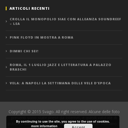
ARTICOLI RECENTI
CROLLA IL MONOPOLIO SIAE CON ALLEANZA SOUNDREEF
– LEA
PINK FLOYD IN MOSTRA A ROMA
DIMMI CHI SEI!
ROMA, IL 1 LUGLIO JAZZ E LETTERATURA A PALAZZO
BRASCHI
VELA: A NAPOLI LA SETTIMANA DELLE VELE D’EPOCA
Copyright © 2015 Svago. All right reserved. Alcune delle foto
presenti sono state prese da Internet, e quindi valutate di
By continuing to use the site, you agree to the use of cookies.
pubblico dominio. Direttore Responsabile: Manuel Romano |
more information
Accept