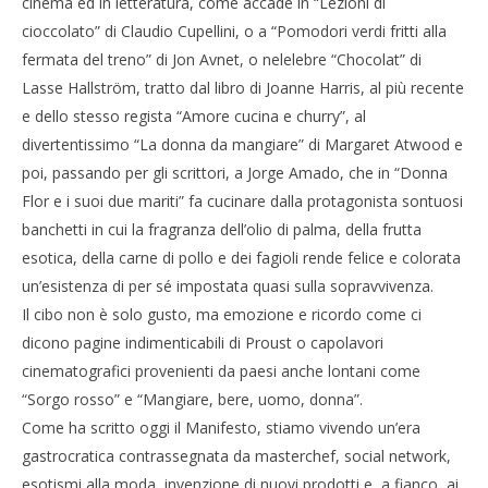
cinema ed in letteratura, come accade in “Lezioni di
13/10/2014
Cro
cioccolato” di Claudio Cupellini, o a “Pomodori verdi fritti alla
Redazione
LE
fermata del treno” di Jon Avnet, o nelelebre “Chocolat” di
13/
R
Lasse Hallström, tratto dal libro di Joanne Harris, al più recente
e dello stesso regista “Amore cucina e churry”, al
divertentissimo “La donna da mangiare” di Margaret Atwood e
poi, passando per gli scrittori, a Jorge Amado, che in “Donna
Flor e i suoi due mariti” fa cucinare dalla protagonista sontuosi
banchetti in cui la fragranza dell’olio di palma, della frutta
esotica, della carne di pollo e dei fagioli rende felice e colorata
un’esistenza di per sé impostata quasi sulla sopravvivenza.
Il cibo non è solo gusto, ma emozione e ricordo come ci
dicono pagine indimenticabili di Proust o capolavori
cinematografici provenienti da paesi anche lontani come
“Sorgo rosso” e “Mangiare, bere, uomo, donna”.
Come ha scritto oggi il Manifesto, stiamo vivendo un’era
gastrocratica contrassegnata da masterchef, social network,
esotismi alla moda, invenzione di nuovi prodotti e, a fianco ai