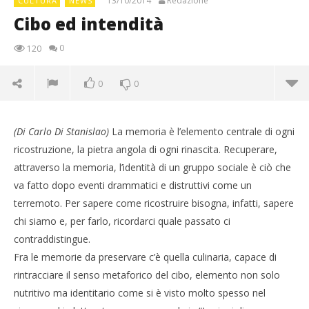
13/10/2014
Redazione
CULTURA
NEWS
Cibo ed intendità
0
120
0
0
(Di Carlo Di Stanislao)
La memoria è l’elemento centrale di ogni
ricostruzione, la pietra angola di ogni rinascita. Recuperare,
attraverso la memoria, l’identità di un gruppo sociale è ciò che
va fatto dopo eventi drammatici e distruttivi come un
terremoto. Per sapere come ricostruire bisogna, infatti, sapere
chi siamo e, per farlo, ricordarci quale passato ci
contraddistingue.
Fra le memorie da preservare c’è quella culinaria, capace di
NOW VIEWING
rintracciare il senso metaforico del cibo, elemento non solo
nutritivo ma identitario come si è visto molto spesso nel
Cibo ed intendità