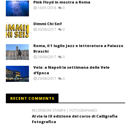
Pink Floyd in mostra a Roma
16/01/2018
0
Dimmi Chi Sei!
30/06/2017
0
Roma, il 1 luglio Jazz e letteratura a Palazzo
Braschi
29/06/2017
0
Vela: a Napoli la settimana delle Vele
d’Epoca
29/06/2017
0
RECENT COMMENTS
RECENSIONI STAMPA | FOTOGRAFIAMO
Al via la IX edizione del corso di Calligrafia
Fotografica