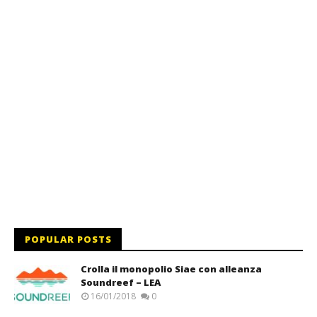
POPULAR POSTS
Crolla il monopolio Siae con alleanza
Soundreef – LEA
16/01/2018
0