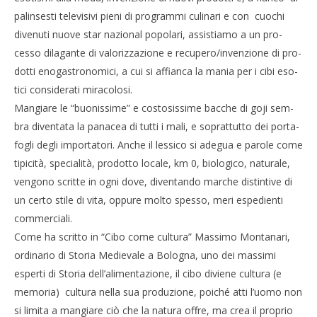
palin­se­sti tele­vi­sivi pieni di pro­grammi culi­nari e con cuo­chi
divenuti nuove star nazio­nal­ popolari, assistiamo a un pro­
cesso dila­gante di valo­riz­za­zione e recupero/invenzione di pro­
dotti eno­ga­stro­no­mici, a cui si affianca la mania per i cibi eso­
tici con­si­de­rati mira­co­losi.
Man­giare le “buo­nis­sime” e costo­sis­sime bac­che di goji sem­
bra diven­tata la pana­cea di tutti i mali, e soprat­tutto dei por­ta­
fo­gli degli impor­ta­tori. Anche il les­sico si ade­gua e parole come
tipi­cità, spe­cia­lità, pro­dotto locale, km 0, bio­lo­gico, natu­rale,
ven­gono scritte in ogni dove, diven­tando mar­che distin­tive di
un certo stile di vita, oppure molto spesso, meri espe­dienti
commerciali.
Come ha scritto in “Cibo come cultura” Massimo Montanari,
ordi­na­rio di Sto­ria Medie­vale a Bolo­gna, uno dei mas­simi
esperti di Sto­ria dell’alimentazione, il cibo diviene cultura (e
memoria) cul­tura nella sua pro­du­zione, poiché atti l’uomo non
si limita a man­giare ciò che la natura offre, ma crea il pro­prio