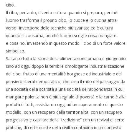
cibo.
Il cibo, pertanto, diventa cul­tura quando si pre­para, per­ché
l’uomo tra­sforma il pro­prio cibo, lo cuoce e lo cucina attra­
verso l’invenzione delle tec­ni­che più sva­riate ed è cultura
quando si con­suma, per­ché l’uomo sce­glie cosa man­giare
e cosa no, inve­stendo in que­sto modo il cibo di un forte valore
simbolico.
Saltanto tutta la storia della alimentazione umana e giungendo
sino ad oggi, dpopo la terribile omologante industrializzazione
del cibo, frutto di una mentalità borghese ed industriale e del
pen­siero liberal-democratico, che crea il mito del passaggio da
una società della scar­sità a una società dell’abbondanza in cui
man­giare polenta non è più segnale di povertà e la carne è alla
por­tata di tutti; assistiamo oggi ad un superamento di questo
modello, con un recupero della territorialità, con un recupero
progressivo e capillare della “tra­di­zione” con un revi­val di certe
pra­ti­che, di certe ricette della civiltà con­ta­dina in un con­te­sto