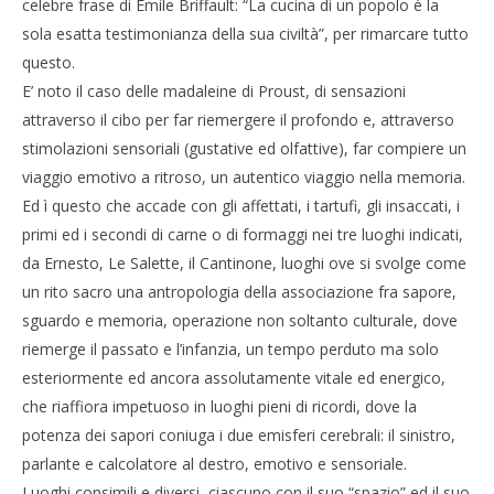
celebre frase di Emile Briffault: “La cucina di un popolo è la
sola esatta testimonianza della sua civiltà”, per rimarcare tutto
questo.
E’ noto il caso delle madaleine di Proust, di sensazioni
attraverso il cibo per far riemergere il profondo e, attraverso
stimolazioni sensoriali (gustative ed olfattive), far compiere un
viaggio emotivo a ritroso, un autentico viaggio nella memoria.
Ed ì questo che accade con gli affettati, i tartufi, gli insaccati, i
primi ed i secondi di carne o di formaggi nei tre luoghi indicati,
da Ernesto, Le Salette, il Cantinone, luoghi ove si svolge come
un rito sacro una antropologia della associazione fra sapore,
sguardo e memoria, operazione non soltanto culturale, dove
riemerge il passato e l’infanzia, un tempo perduto ma solo
esteriormente ed ancora assolutamente vitale ed energico,
che riaffiora impetuoso in luoghi pieni di ricordi, dove la
potenza dei sapori coniuga i due emisferi cerebrali: il sinistro,
parlante e calcolatore al destro, emotivo e sensoriale.
Luoghi consimili e diversi, ciascuno con il suo “spazio” ed il suo