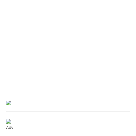
___________
Adv