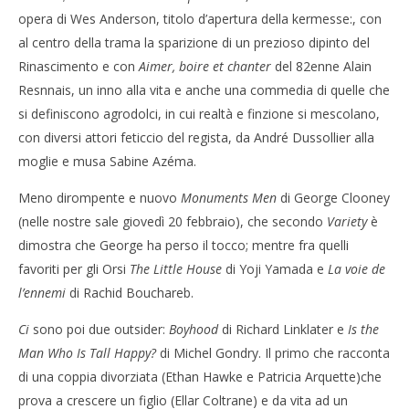
opera di Wes Anderson, titolo d’apertura della kermesse:, con
al centro della trama la sparizione di un prezioso dipinto del
Rinascimento e con
Aimer, boire et chanter
del 82enne Alain
Resnnais, un inno alla vita e anche una commedia di quelle che
si definiscono agrodolci, in cui realtà e finzione si mescolano,
con diversi attori feticcio del regista, da André Dussollier alla
moglie e musa Sabine Azéma.
Meno dirompente e nuovo
Monuments Men
di George Clooney
(nelle nostre sale giovedì 20 febbraio), che secondo
Variety
è
dimostra che George ha perso il tocco; mentre fra quelli
favoriti per gli Orsi
The Little House
di Yoji Yamada e
La voie de
l’ennemi
di Rachid Bouchareb.
Ci
sono poi due outsider:
Boyhood
di Richard Linklater e
Is the
Man Who Is Tall Happy?
di Michel Gondry. Il primo che racconta
di una coppia divorziata (Ethan Hawke e Patricia Arquette)che
prova a crescere un figlio (Ellar Coltrane) e da vita ad un