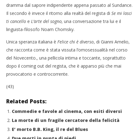
dramma dal sapore indipendente appena passato al Sundance.
Il secondo è invece il ritorno alla realtà del regista di
Se mi lasci
ti cancello
e
L’arte del sogno,
una conversazione tra lui e il
linguista-filosofo Noam Chomsky.
Unica speranza italiana è
Felice chi è diverso
, di Gianni Amelio,
che racconta come è stata vissuta l’omosessualità nel corso
del Novecento., una pellicola intima e toccante, soprattutto
dopo il coming out del regista, che è apparso più che mai
provocatorio e controcorrente.
(43)
Related Posts:
Commedie e favole al cinema, con esiti diversi
La morte di un fragile cercatore della felicità
E’ morto B.B. King, il re del Blues
Due morti in punta di piedi