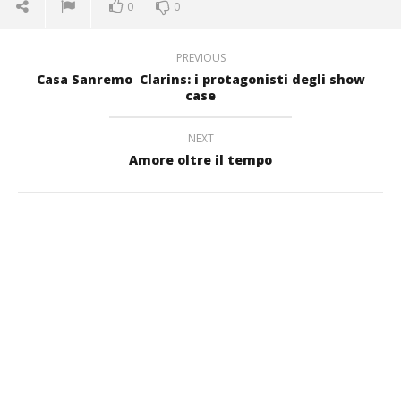
0
0
PREVIOUS
Casa Sanremo  Clarins: i protagonisti degli show
case
NEXT
Amore oltre il tempo