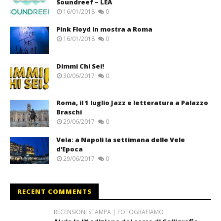
Soundreef – LEA
16/01/2018
0
Pink Floyd in mostra a Roma
16/01/2018
0
Dimmi Chi Sei!
30/06/2017
0
Roma, il 1 luglio Jazz e letteratura a Palazzo
Braschi
29/06/2017
0
Vela: a Napoli la settimana delle Vele
d’Epoca
29/06/2017
0
RECENT COMMENTS
RECENSIONI STAMPA | FOTOGRAFIAMO