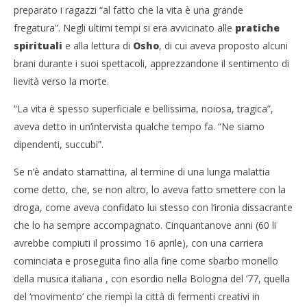
preparato i ragazzi “al fatto che la vita è una grande
13/
R
fregatura”. Negli ultimi tempi si era avvicinato alle
pratiche
spirituali
e alla lettura di
Osho
, di cui aveva proposto alcuni
brani durante i suoi spettacoli, apprezzandone il sentimento di
lievità verso la morte.
“La vita è spesso superficiale e bellissima, noiosa, tragica”,
aveva detto in un’intervista qualche tempo fa. “Ne siamo
dipendenti, succubi”.
Se n’è andato stamattina, al termine di una lunga malattia
come detto, che, se non altro, lo aveva fatto smettere con la
droga, come aveva confidato lui stesso con l’ironia dissacrante
che lo ha sempre accompagnato. Cinquantanove anni (60 li
avrebbe compiuti il prossimo 16 aprile), con una carriera
cominciata e proseguita fino alla fine come sbarbo monello
della musica italiana , con esordio nella Bologna del ’77, quella
del ‘movimento’ che riempì la città di fermenti creativi in