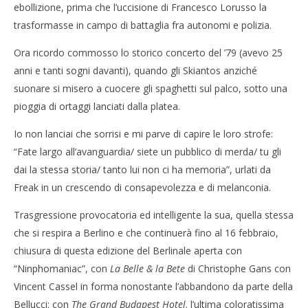
ebollizione, prima che l’uccisione di Francesco Lorusso la
trasformasse in campo di battaglia fra autonomi e polizia.
Ora ricordo commosso lo storico concerto del ’79 (avevo 25
anni e tanti sogni davanti), quando gli Skiantos anziché
suonare si misero a cuocere gli spaghetti sul palco, sotto una
pioggia di ortaggi lanciati dalla platea.
Io non lanciai che sorrisi e mi parve di capire le loro strofe:
“Fate largo all’avanguardia/ siete un pubblico di merda/ tu gli
dai la stessa storia/ tanto lui non ci ha memoria”, urlati da
Freak in un crescendo di consapevolezza e di melanconia.
Trasgressione provocatoria ed intelligente la sua, quella stessa
che si respira a Berlino e che continuerà fino al 16 febbraio,
chiusura di questa edizione del Berlinale aperta con
“Ninphomaniac”, con
La Belle & la Bete
di Christophe Gans con
Vincent Cassel in forma nonostante l’abbandono da parte della
Bellucci; con
The Grand Budapest Hotel,
l’ultima coloratissima