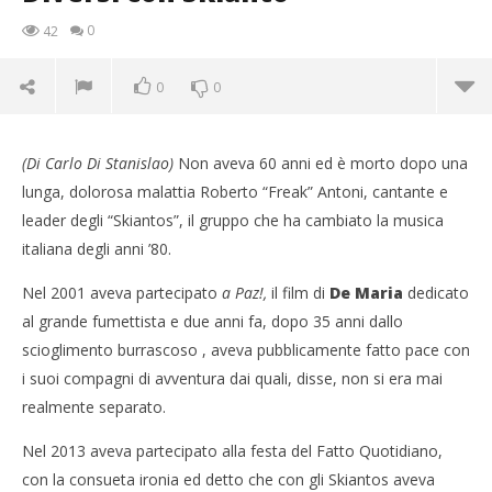
0
42
0
0
(Di Carlo Di Stanislao)
Non aveva 60 anni ed è morto dopo una
lunga, dolorosa malattia Roberto “Freak” Antoni, cantante e
leader degli “Skiantos”, il gruppo che ha cambiato la musica
italiana degli anni ’80.
Nel 2001 aveva partecipato
a
Paz!
,
il film di
De Maria
dedicato
al grande fumettista e due anni fa, dopo 35 anni dallo
NOW VIEWING
scioglimento burrascoso , aveva pubblicamente fatto pace con
i suoi compagni di avventura dai quali, disse, non si era mai
Diversi con Skianto
realmente separato.
13/02/2014
Redazione
Nel 2013 aveva partecipato alla festa del Fatto Quotidiano,
Cro
con la consueta ironia ed detto che con gli Skiantos aveva
LE