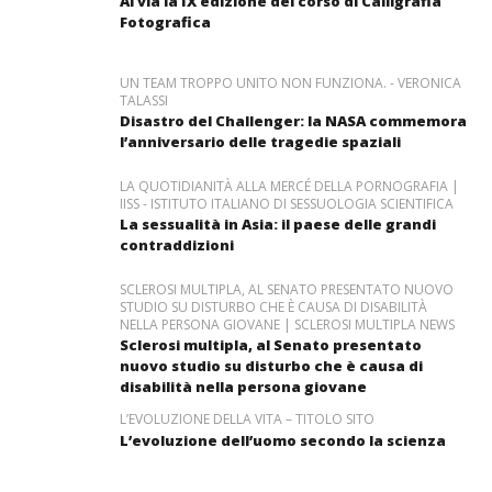
Al via la IX edizione del corso di Calligrafia
Fotografica
UN TEAM TROPPO UNITO NON FUNZIONA. - VERONICA
TALASSI
Disastro del Challenger: la NASA commemora
l’anniversario delle tragedie spaziali
LA QUOTIDIANITÀ ALLA MERCÉ DELLA PORNOGRAFIA |
IISS - ISTITUTO ITALIANO DI SESSUOLOGIA SCIENTIFICA
La sessualità in Asia: il paese delle grandi
contraddizioni
SCLEROSI MULTIPLA, AL SENATO PRESENTATO NUOVO
STUDIO SU DISTURBO CHE È CAUSA DI DISABILITÀ
NELLA PERSONA GIOVANE | SCLEROSI MULTIPLA NEWS
Sclerosi multipla, al Senato presentato
nuovo studio su disturbo che è causa di
disabilità nella persona giovane
L’EVOLUZIONE DELLA VITA – TITOLO SITO
L’evoluzione dell’uomo secondo la scienza