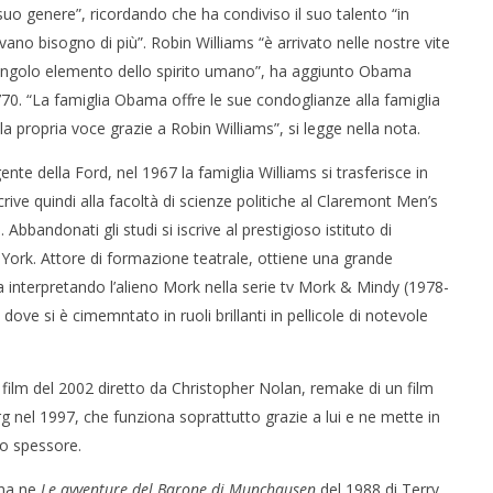
suo genere”, ricordando che ha condiviso il suo talento “in
o bisogno di più”. Robin Williams “è arrivato nelle nostre vite
singolo elemento dello spirito umano”, ha aggiunto Obama
’70. “La famiglia Obama offre le sue condoglianze alla famiglia
a propria voce grazie a Robin Williams”, si legge nella nota.
te della Ford, nel 1967 la famiglia Williams si trasferisce in
crive quindi alla facoltà di scienze politiche al Claremont Men’s
 Abbandonati gli studi si iscrive al prestigioso istituto di
 York. Attore di formazione teatrale, ottiene una grande
nta interpretando l’alieno Mork nella serie tv Mork & Mindy (1978-
ove si è cimemntato in ruoli brillanti in pellicole di notevole
, film del 2002 diretto da Christopher Nolan, remake di un film
 nel 1997, che funziona soprattutto grazie a lui e ne mette in
lo spessore.
una ne
Le avventure del Barone di Munchausen
del 1988 di Terry