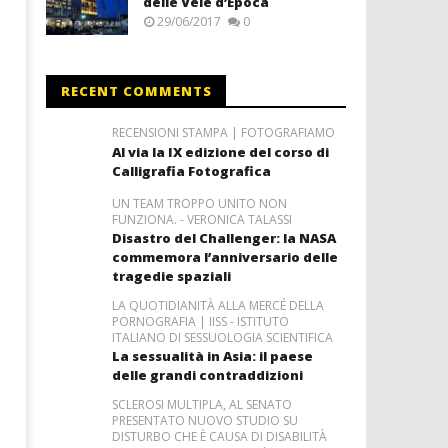
delle Vele d’Epoca
29/06/2017
0
RECENT COMMENTS
RECENSIONI STAMPA | FOTOGRAFIAMO
Al via la IX edizione del corso di
Calligrafia Fotografica
UN TEAM TROPPO UNITO NON
FUNZIONA. - VERONICA TALASSI
Disastro del Challenger: la NASA
commemora l’anniversario delle
tragedie spaziali
LA QUOTIDIANITÀ ALLA MERCÉ DELLA
PORNOGRAFIA | IISS - ISTITUTO
ITALIANO DI SESSUOLOGIA SCIENTIFICA
La sessualità in Asia: il paese
delle grandi contraddizioni
SCLEROSI MULTIPLA, AL SENATO
PRESENTATO NUOVO STUDIO SU
DISTURBO CHE È CAUSA DI DISABILITÀ