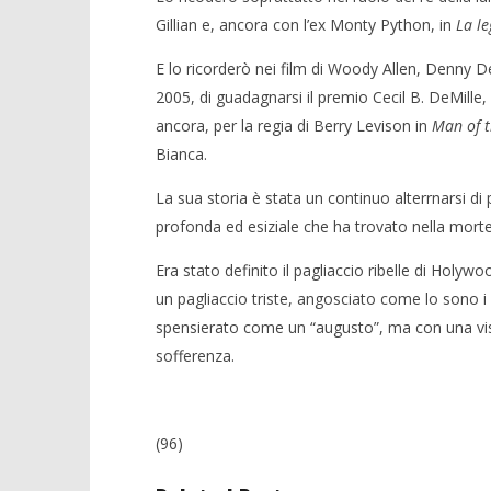
Gillian e, ancora con l’ex Monty Python, in
La le
E lo ricorderò nei film di Woody Allen, Denny De
2005, di guadagnarsi il premio Cecil B. DeMille
ancora, per la regia di Berry Levison in
Man of t
Bianca.
La sua storia è stata un continuo alterrnarsi di
profonda ed esiziale che ha trovato nella morte
Era stato definito il pagliaccio ribelle di Holyw
un pagliaccio triste, angosciato come lo sono i 
spensierato come un “augusto”, ma con una visio
sofferenza.
(96)