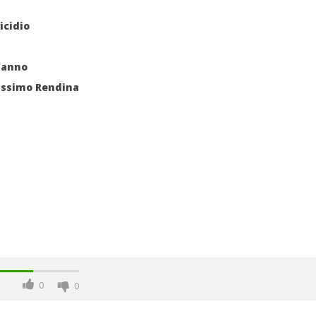
icidio
l’anno
assimo Rendina
0
0