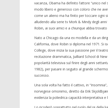
vacanza, Obama ha definito l’attore “unico nel 
modo libero e generoso con coloro che ne avevan
come un alieno ma ha finito per toccare ogni 
alludendo alla serie tv Mork & Mindy degli anni 
Robin, ai suoi amici e a chiunque abbia trovato l
Nato a Chicago da una ex modella e da un dirigen
California, dove Robin si diploma nel 1971. Si is
College, dove inizia la sua passione per il teatro.
recitazione drammatica, Juilliard School di New
popolarità televisiva sul finire degli anni setta
1982), per pasare in seguito al grande schermo d
successo.
Una sola volta ha fatto il cattivo, in “Insomnia”
norvegese omonimo, diretto da Erik Skjoldbjærg
evidenza la poliedrica capacità interpretativa e 
Lo ricoderò soprattutto nel ruolo del re della l