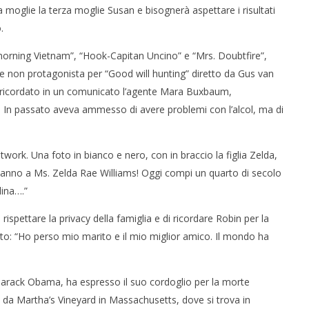
a moglie la terza moglie Susan e bisognerà aspettare i risultati
.
morning Vietnam”, “Hook-Capitan Uncino” e “Mrs. Doubtfire”,
re non protagonista per “Good will hunting” diretto da Gus van
 ricordato in un comunicato l’agente Mara Buxbaum,
. In passato aveva ammesso di avere problemi con l’alcol, ma di
 monopolio Siae con
Pink Floyd in mostra a Roma
Soundreef - LEA
12/08/2014
Redazione
twork. Una foto in bianco e nero, con in braccio la figlia Zelda,
e
nno a Ms. Zelda Rae Williams! Oggi compi un quarto di secolo
lina….”
spettare la privacy della famiglia e di ricordare Robin per la
ato: “Ho perso mio marito e il mio miglior amico. Il mondo ha
, Barack Obama, ha espresso il suo cordoglio per la morte
te da Martha’s Vineyard in Massachusetts, dove si trova in