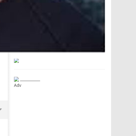
___________
Adv