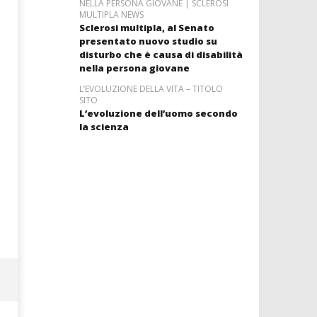
NELLA PERSONA GIOVANE | SCLEROSI
MULTIPLA NEWS
Sclerosi multipla, al Senato
presentato nuovo studio su
disturbo che è causa di disabilità
nella persona giovane
L’EVOLUZIONE DELLA VITA – TITOLO
SITO
L’evoluzione dell’uomo secondo
la scienza