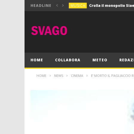
MUSICA
HEADLINE
MUSICA
Pink Floyd in mostra a
GIOCHI
Dimmi Chi Sei!
CULTURA
SPORT
Vela: a Napoli la settim
MUSICA
HOME
COLLABORA
METEO
REDAZ
HOME
NEWS
CINEMA
E’ MORTO IL PAGLIACCIO 