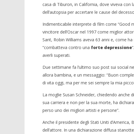
casa di Tiburon, in California, dove viveva con l
dell’autopsia per accertare le cause del decesso
Indimenticabile interprete di film come “Good 
vincitore dell’Oscar nel 1997 come miglior atto
NOW VIEWING
Sant, Robin Williams aveva 63 anni e, come ha
E’ morto il pagliaccio ribelle e
“combatteva contro una
forte depressione
“
Crolla il
triste di Hollywood
averli superati.
alleanza 
12/08/2014
12/08/2014
Redazione
Due settimane fa l’ultimo suo post sui social ne
Redazion
allora bambina, e un messaggio: “Buon complea
di vita oggi, ma per me sei sempre la mia picco
La moglie Susan Schneider, chiedendo anche di ri
sua carriera e non per la sua morte, ha dichiar
perso uno dei migliori artisti e persone”.
Anche il presidente degli Stati Uniti d’America
dell’attore. In una dichiarazione diffusa stanot