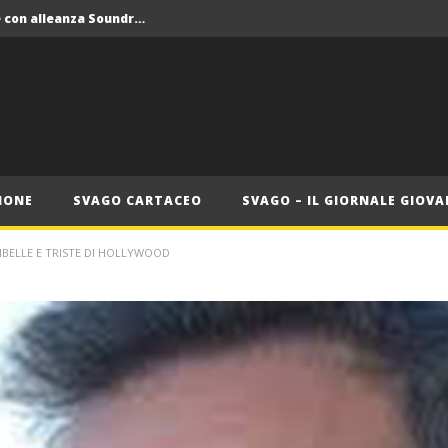
Crolla il monopolio Siae con alleanza Soundreef – LEA
 Roma
Roma, il 1 luglio Jazz e letteratura a Palazzo Braschi
ana delle Vele d’Epoca
Crolla il monopolio Siae con alleanza Soundreef – LEA
IONE
SVAGO CARTACEO
SVAGO – IL GIORNALE GIOVA
RIBELLE E TRISTE DI HOLLYWOOD