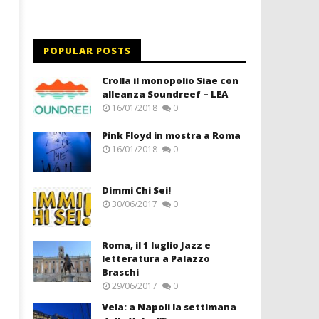
POPULAR POSTS
Crolla il monopolio Siae con
alleanza Soundreef – LEA
16/01/2018
0
Pink Floyd in mostra a Roma
16/01/2018
0
Dimmi Chi Sei!
30/06/2017
0
Roma, il 1 luglio Jazz e
letteratura a Palazzo
Braschi
29/06/2017
0
Vela: a Napoli la settimana