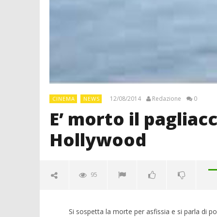
12/08/2014
Redazione
0
CINEMA
NEWS
E’ morto il pagliacc
Hollywood
95
Si sospetta la morte per asfissia e si parla di p