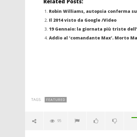
Related Posts:
Robin Williams, autopsia conferma su
Il 2014 visto da Google /Video
19 Gennaio: la giornata più triste del
Addio al ‘comandante Max’. Morto M
TAGS:
FEATURED
95