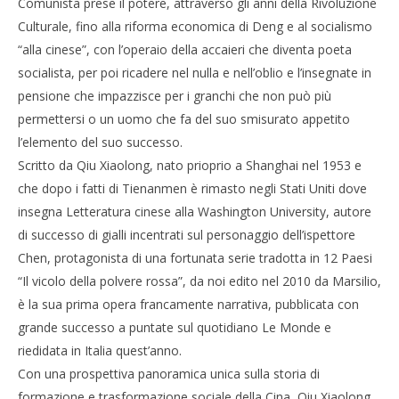
R
Comunista prese il potere, attraverso gli anni della Rivoluzione
Culturale, fino alla riforma economica di Deng e al socialismo
“alla cinese”, con l’operaio della accaieri che diventa poeta
socialista, per poi ricadere nel nulla e nell’oblio e l’insegnate in
pensione che impazzisce per i granchi che non può più
permettersi o un uomo che fa del suo smisurato appetito
l’elemento del suo successo.
Scritto da Qiu Xiaolong, nato prioprio a Shanghai nel 1953 e
NOW VIEWING
che dopo i fatti di Tienanmen è rimasto negli Stati Uniti dove
insegna Letteratura cinese alla Washington University, autore
Una nazione di polvere rossa
di successo di gialli incentrati sul personaggio dell’ispettore
13/05/2013
Redazione
Chen, protagonista di una fortunata serie tradotta in 12 Paesi
“Il vicolo della polvere rossa”, da noi edito nel 2010 da Marsilio,
è la sua prima opera francamente narrativa, pubblicata con
grande successo a puntate sul quotidiano Le Monde e
riedidata in Italia quest’anno.
Con una prospettiva panoramica unica sulla storia di
formazione e trasformazione sociale della Cina, Qiu Xiaolong