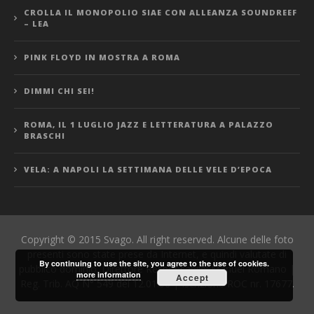
CROLLA IL MONOPOLIO SIAE CON ALLEANZA SOUNDREEF
– LEA
PINK FLOYD IN MOSTRA A ROMA
DIMMI CHI SEI!
ROMA, IL 1 LUGLIO JAZZ E LETTERATURA A PALAZZO
BRASCHI
VELA: A NAPOLI LA SETTIMANA DELLE VELE D’EPOCA
Copyright © 2015 Svago. All right reserved. Alcune delle foto
presenti sono state prese da Internet, e quindi valutate di
By continuing to use the site, you agree to the use of cookies.
pubblico dominio. Direttore Responsabile: Manuel Romano |
more information
Accept
Reg. Trib. AQ N° 549 del 12.01.06 | Iscrizione ROC nr. 17677.