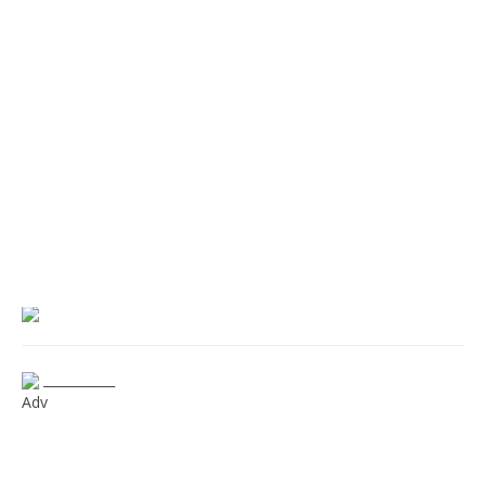
___________
Adv