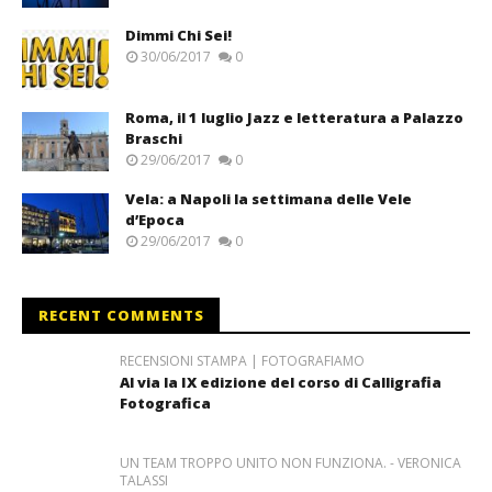
Dimmi Chi Sei!
30/06/2017
0
Roma, il 1 luglio Jazz e letteratura a Palazzo
Braschi
29/06/2017
0
Vela: a Napoli la settimana delle Vele
d’Epoca
29/06/2017
0
RECENT COMMENTS
RECENSIONI STAMPA | FOTOGRAFIAMO
Al via la IX edizione del corso di Calligrafia
Fotografica
UN TEAM TROPPO UNITO NON FUNZIONA. - VERONICA
TALASSI