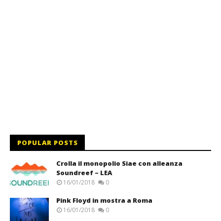
POPULAR POSTS
Crolla il monopolio Siae con alleanza
Soundreef – LEA
16/01/2018
0
Pink Floyd in mostra a Roma
16/01/2018
0